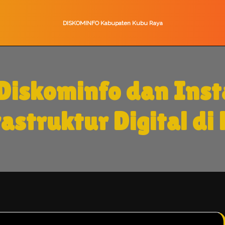
DISKOMINFO Kabupaten Kubu Raya
Diskominfo dan Inst
struktur Digital di