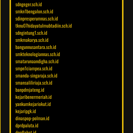
sdngeger.sch.id
smkn1bengalon.sch.id
sdinpresperumnas.sch.id
tknu07hidayatulmubtadiin.sch.id
sdngintung1.sch.id
smkmakarya.sch.id
bangunnusantara.sch.id
smkteknologiannas.sch.id
smatarunaandigha.sch.id
smpn1ciampea.sch.id
smanda-singaraja.sch.id
smansaliliriaja.sch.id
banpdmjateng.id
kejaribenermeriah.id
yankumkejariokut.id
kejaripgk.id
dinaspop-polman.id
dprdpaluta.id
dprdlahat.id