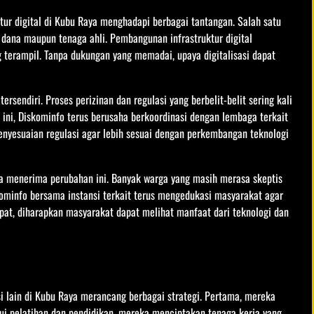
ur digital di Kubu Raya menghadapi berbagai tantangan. Salah satu
 dana maupun tenaga ahli. Pembangunan infrastruktur digital
terampil. Tanpa dukungan yang memadai, upaya digitalisasi dapat
ersendiri. Proses perizinan dan regulasi yang berbelit-belit sering kali
ini, Diskominfo terus berusaha berkoordinasi dengan lembaga terkait
enyesuaian regulasi agar lebih sesuai dengan perkembangan teknologi
ya menerima perubahan ini. Banyak warga yang masih merasa skeptis
kominfo bersama instansi terkait terus mengedukasi masyarakat agar
epat, diharapkan masyarakat dapat melihat manfaat dari teknologi dan
i lain di Kubu Raya merancang berbagai strategi. Pertama, mereka
ui pelatihan dan pendidikan, mereka menciptakan tenaga kerja yang