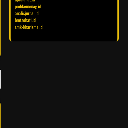
pmbkemenag.id
analisjurnal.id
bmtsehati.id
smk-kharisma.id