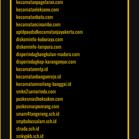
kecamatanpagelaran.com
kecamatanleksono.com
kecamatanbatu.com
kecamatancinambo.com
uptdpaudsdkecamatanjayakerta.com
diskominfo-kuburaya.com
diskominfo-lampura.com
disperindagbangkalan-madura.com
disperindagkop-karanganyar.com
kecamatanmtp.id
kecamatanbangunrejo.id
kecamatanmoilong-banggai.id
smkn2samarinda.com
puskesmaslhoksukon.com
puskesmaspenrang.com
smam4tangerang.sch.id
smpbabussalam.sch.id
strada.sch.id
smkypkb.sch.id