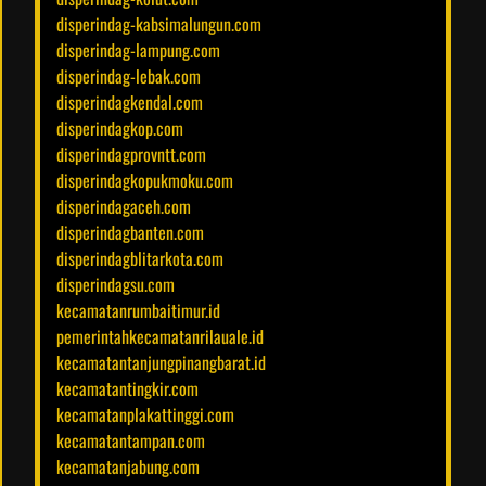
disperindag-kabsimalungun.com
disperindag-lampung.com
disperindag-lebak.com
disperindagkendal.com
disperindagkop.com
disperindagprovntt.com
disperindagkopukmoku.com
disperindagaceh.com
disperindagbanten.com
disperindagblitarkota.com
disperindagsu.com
kecamatanrumbaitimur.id
pemerintahkecamatanrilauale.id
kecamatantanjungpinangbarat.id
kecamatantingkir.com
kecamatanplakattinggi.com
kecamatantampan.com
kecamatanjabung.com