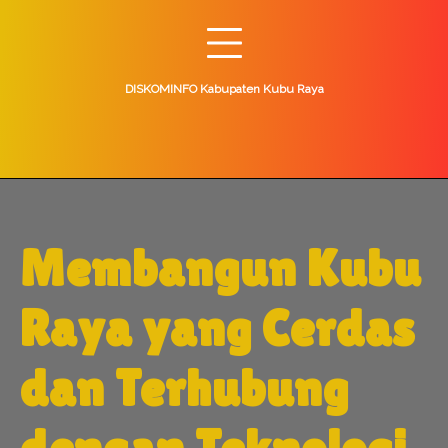
Skip
to
content
DISKOMINFO Kabupaten Kubu Raya
Membangun Kubu
Raya yang Cerdas
dan Terhubung