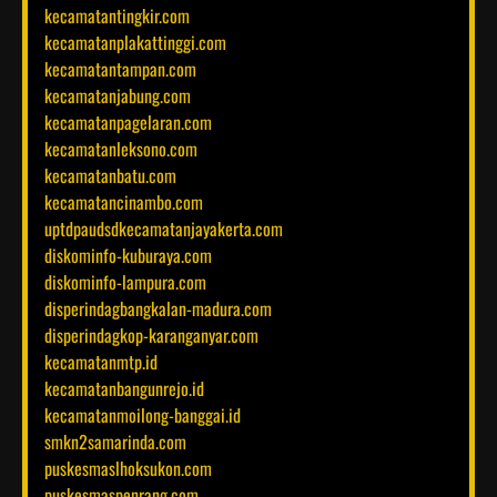
kecamatantingkir.com
kecamatanplakattinggi.com
kecamatantampan.com
kecamatanjabung.com
kecamatanpagelaran.com
kecamatanleksono.com
kecamatanbatu.com
kecamatancinambo.com
uptdpaudsdkecamatanjayakerta.com
diskominfo-kuburaya.com
diskominfo-lampura.com
disperindagbangkalan-madura.com
disperindagkop-karanganyar.com
kecamatanmtp.id
kecamatanbangunrejo.id
kecamatanmoilong-banggai.id
smkn2samarinda.com
puskesmaslhoksukon.com
puskesmaspenrang.com