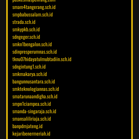
smam4tangerang.sch.id
smpbabussalam.sch.id
strada.sch.id
smkypkb.sch.id
sdngeger.sch.id
smkn1bengalon.sch.id
sdinpresperumnas.sch.id
tknu07hidayatulmubtadiin.sch.id
sdngintung1.sch.id
smkmakarya.sch.id
bangunnusantara.sch.id
smkteknologiannas.sch.id
smatarunaandigha.sch.id
smpn1ciampea.sch.id
smanda-singaraja.sch.id
smansaliliriaja.sch.id
banpdmjateng.id
kejaribenermeriah.id