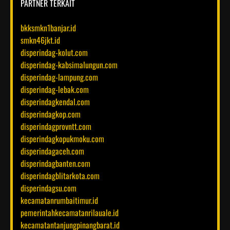
PARTNER TERKAIT
bkksmkn1banjar.id
smkn46jkt.id
disperindag-kolut.com
disperindag-kabsimalungun.com
disperindag-lampung.com
disperindag-lebak.com
disperindagkendal.com
disperindagkop.com
disperindagprovntt.com
disperindagkopukmoku.com
disperindagaceh.com
disperindagbanten.com
disperindagblitarkota.com
disperindagsu.com
kecamatanrumbaitimur.id
pemerintahkecamatanrilauale.id
kecamatantanjungpinangbarat.id