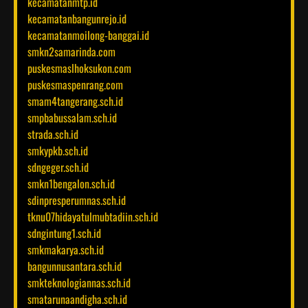
kecamatanmtp.id
kecamatanbangunrejo.id
kecamatanmoilong-banggai.id
smkn2samarinda.com
puskesmaslhoksukon.com
puskesmaspenrang.com
smam4tangerang.sch.id
smpbabussalam.sch.id
strada.sch.id
smkypkb.sch.id
sdngeger.sch.id
smkn1bengalon.sch.id
sdinpresperumnas.sch.id
tknu07hidayatulmubtadiin.sch.id
sdngintung1.sch.id
smkmakarya.sch.id
bangunnusantara.sch.id
smkteknologiannas.sch.id
smatarunaandigha.sch.id