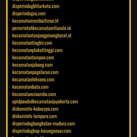
disperindagblitarkota.com
disperindagsu.com
kecamatanrumbaitimur.id
pemerintahkecamatanrilauale.id
kecamatantanjungpinangbarat.id
kecamatantingkir.com
kecamatanplakattinggi.com
kecamatantampan.com
kecamatanjabung.com
kecamatanpagelaran.com
kecamatanleksono.com
kecamatanbatu.com
kecamatancinambo.com
uptdpaudsdkecamatanjayakerta.com
diskominfo-kuburaya.com
diskominfo-lampura.com
disperindagbangkalan-madura.com
disperindagkop-karanganyar.com