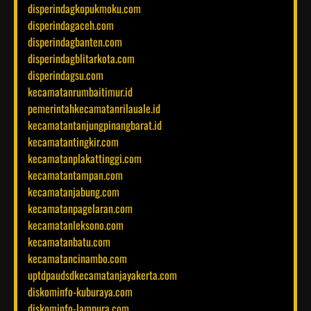
disperindagkopukmoku.com
disperindagaceh.com
disperindagbanten.com
disperindagblitarkota.com
disperindagsu.com
kecamatanrumbaitimur.id
pemerintahkecamatanrilauale.id
kecamatantanjungpinangbarat.id
kecamatantingkir.com
kecamatanplakattinggi.com
kecamatantampan.com
kecamatanjabung.com
kecamatanpagelaran.com
kecamatanleksono.com
kecamatanbatu.com
kecamatancinambo.com
uptdpaudsdkecamatanjayakerta.com
diskominfo-kuburaya.com
diskominfo-lampura.com