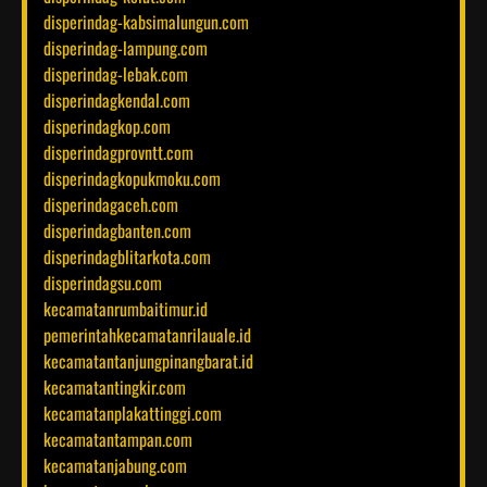
disperindag-kabsimalungun.com
disperindag-lampung.com
disperindag-lebak.com
disperindagkendal.com
disperindagkop.com
disperindagprovntt.com
disperindagkopukmoku.com
disperindagaceh.com
disperindagbanten.com
disperindagblitarkota.com
disperindagsu.com
kecamatanrumbaitimur.id
pemerintahkecamatanrilauale.id
kecamatantanjungpinangbarat.id
kecamatantingkir.com
kecamatanplakattinggi.com
kecamatantampan.com
kecamatanjabung.com