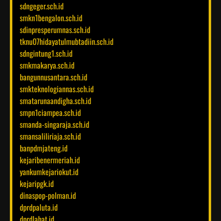
sdngeger.sch.id
smkn1bengalon.sch.id
sdinpresperumnas.sch.id
tknu07hidayatulmubtadiin.sch.id
sdngintung1.sch.id
smkmakarya.sch.id
bangunnusantara.sch.id
smkteknologiannas.sch.id
smatarunaandigha.sch.id
smpn1ciampea.sch.id
smanda-singaraja.sch.id
smansaliliriaja.sch.id
banpdmjateng.id
kejaribenermeriah.id
yankumkejariokut.id
kejaripgk.id
dinaspop-polman.id
dprdpaluta.id
dprdlahat.id