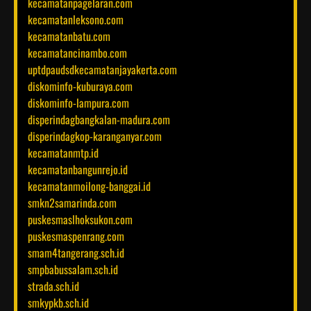
kecamatanpagelaran.com
kecamatanleksono.com
kecamatanbatu.com
kecamatancinambo.com
uptdpaudsdkecamatanjayakerta.com
diskominfo-kuburaya.com
diskominfo-lampura.com
disperindagbangkalan-madura.com
disperindagkop-karanganyar.com
kecamatanmtp.id
kecamatanbangunrejo.id
kecamatanmoilong-banggai.id
smkn2samarinda.com
puskesmaslhoksukon.com
puskesmaspenrang.com
smam4tangerang.sch.id
smpbabussalam.sch.id
strada.sch.id
smkypkb.sch.id