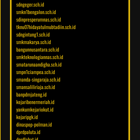
sdngeger.sch.id
smkn1bengalon.sch.id
sdinpresperumnas.sch.id
tknu07hidayatulmubtadiin.sch.id
sdngintung1.sch.id
smkmakarya.sch.id
bangunnusantara.sch.id
smkteknologiannas.sch.id
smatarunaandigha.sch.id
smpn1ciampea.sch.id
smanda-singaraja.sch.id
smansaliliriaja.sch.id
banpdmjateng.id
kejaribenermeriah.id
yankumkejariokut.id
kejaripgk.id
dinaspop-polman.id
dprdpaluta.id
dprdlahat.id