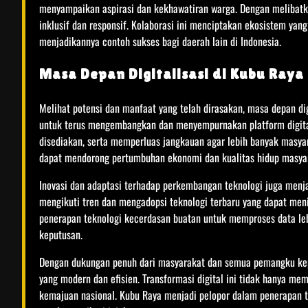
menyampaikan aspirasi dan kekhawatiran warga. Dengan melibatk
inklusif dan responsif. Kolaborasi ini menciptakan ekosistem y
menjadikannya contoh sukses bagi daerah lain di Indonesia.
Masa Depan Digitalisasi di Kubu Raya
Melihat potensi dan manfaat yang telah dirasakan, masa depan di
untuk terus mengembangkan dan menyempurnakan platform digital
disediakan, serta memperluas jangkauan agar lebih banyak masya
dapat mendorong pertumbuhan ekonomi dan kualitas hidup masya
Inovasi dan adaptasi terhadap perkembangan teknologi juga menj
mengikuti tren dan mengadopsi teknologi terbaru yang dapat men
penerapan teknologi kecerdasan buatan untuk memproses data le
keputusan.
Dengan dukungan penuh dari masyarakat dan semua pemangku kepe
yang modern dan efisien. Transformasi digital ini tidak hanya mem
kemajuan nasional. Kubu Raya menjadi pelopor dalam penerapan t