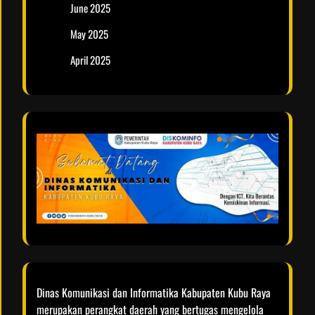
June 2025
May 2025
April 2025
Dinas Komunikasi dan Informatika Kabupaten Kubu Raya
merupakan perangkat daerah yang bertugas mengelola