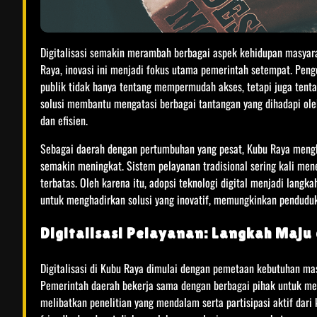
Digitalisasi semakin merambah berbagai aspek kehidupan masyarak
Raya, inovasi ini menjadi fokus utama pemerintah setempat. Peng
publik tidak hanya tentang mempermudah akses, tetapi juga tenta
solusi membantu mengatasi berbagai tantangan yang dihadapi ol
dan efisien.
Sebagai daerah dengan pertumbuhan yang pesat, Kubu Raya men
semakin meningkat. Sistem pelayanan tradisional sering kali mene
terbatas. Oleh karena itu, adopsi teknologi digital menjadi langka
untuk menghadirkan solusi yang inovatif, memungkinkan pendudu
Digitalisasi Pelayanan: Langkah Maju
Digitalisasi di Kubu Raya dimulai dengan pemetaan kebutuhan ma
Pemerintah daerah bekerja sama dengan berbagai pihak untuk mer
melibatkan penelitian yang mendalam serta partisipasi aktif dar