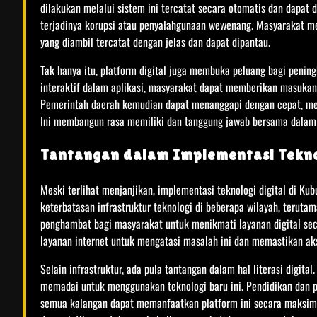
dilakukan melalui sistem ini tercatat secara otomatis dan dapat
terjadinya korupsi atau penyalahgunaan wewenang. Masyarakat me
yang diambil tercatat dengan jelas dan dapat dipantau.
Tak hanya itu, platform digital juga membuka peluang bagi pening
interaktif dalam aplikasi, masyarakat dapat memberikan masukan
Pemerintah daerah kemudian dapat menanggapi dengan cepat, menc
Ini membangun rasa memiliki dan tanggung jawab bersama dalam
Tantangan dalam Implementasi Tekno
Meski terlihat menjanjikan, implementasi teknologi digital di K
keterbatasan infrastruktur teknologi di beberapa wilayah, teruta
penghambat bagi masyarakat untuk menikmati layanan digital sec
layanan internet untuk mengatasi masalah ini dan memastikan a
Selain infrastruktur, ada pula tantangan dalam hal literasi digi
memadai untuk menggunakan teknologi baru ini. Pendidikan dan pe
semua kalangan dapat memanfaatkan platform ini secara maksima