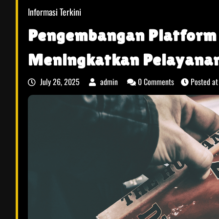
Informasi Terkini
Pengembangan Platform 
Meningkatkan Pelayanan
July 26, 2025
admin
0 Comments
Posted a