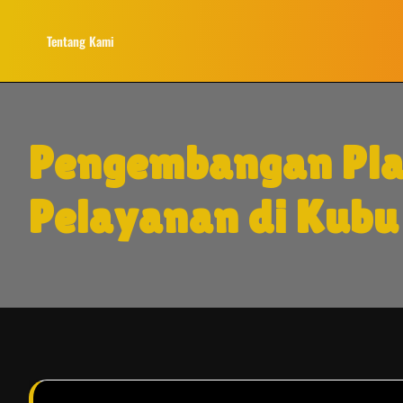
Skip
to
Tentang Kami
content
Pengembangan Pla
Pelayanan di Kubu