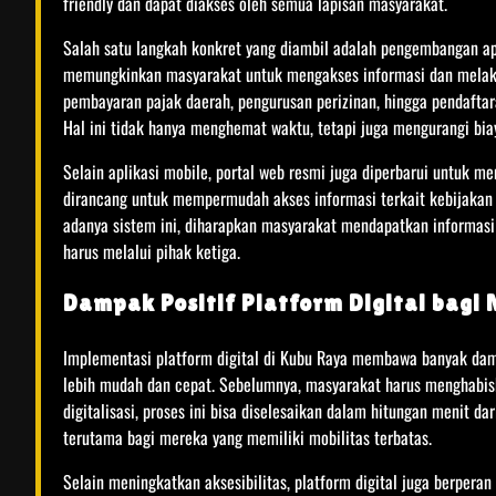
friendly dan dapat diakses oleh semua lapisan masyarakat.
Salah satu langkah konkret yang diambil adalah pengembangan apli
memungkinkan masyarakat untuk mengakses informasi dan melakuk
pembayaran pajak daerah, pengurusan perizinan, hingga pendaftar
Hal ini tidak hanya menghemat waktu, tetapi juga mengurangi bia
Selain aplikasi mobile, portal web resmi juga diperbarui untuk me
dirancang untuk mempermudah akses informasi terkait kebijakan 
adanya sistem ini, diharapkan masyarakat mendapatkan informasi
harus melalui pihak ketiga.
Dampak Positif Platform Digital bagi
Implementasi platform digital di Kubu Raya membawa banyak damp
lebih mudah dan cepat. Sebelumnya, masyarakat harus menghabis
digitalisasi, proses ini bisa diselesaikan dalam hitungan menit 
terutama bagi mereka yang memiliki mobilitas terbatas.
Selain meningkatkan aksesibilitas, platform digital juga berpera