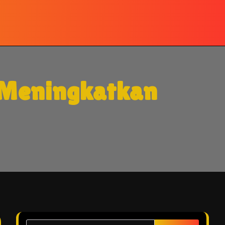
 Meningkatkan