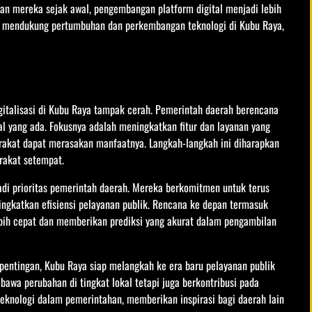
an mereka sejak awal, pengembangan platform digital menjadi lebih
ang mendukung pertumbuhan dan perkembangan teknologi di Kubu Raya,
gitalisasi di Kubu Raya tampak cerah. Pemerintah daerah berencana
 yang ada. Fokusnya adalah meningkatkan fitur dan layanan yang
rakat dapat merasakan manfaatnya. Langkah-langkah ini diharapkan
rakat setempat.
adi prioritas pemerintah daerah. Mereka berkomitmen untuk terus
ingkatkan efisiensi pelayanan publik. Rencana ke depan termasuk
bih cepat dan memberikan prediksi yang akurat dalam pengambilan
ntingan, Kubu Raya siap melangkah ke era baru pelayanan publik
bawa perubahan di tingkat lokal tetapi juga berkontribusi pada
eknologi dalam pemerintahan, memberikan inspirasi bagi daerah lain