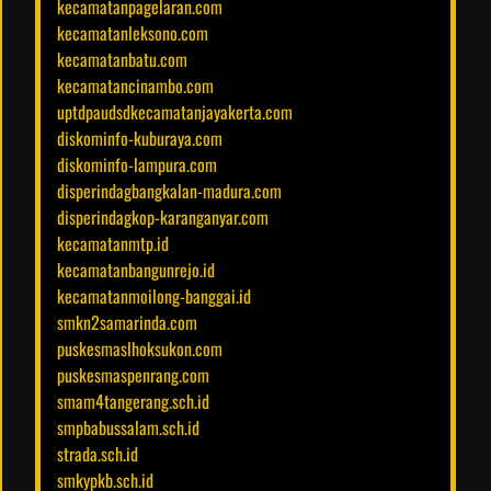
kecamatanpagelaran.com
kecamatanleksono.com
kecamatanbatu.com
kecamatancinambo.com
uptdpaudsdkecamatanjayakerta.com
diskominfo-kuburaya.com
diskominfo-lampura.com
disperindagbangkalan-madura.com
disperindagkop-karanganyar.com
kecamatanmtp.id
kecamatanbangunrejo.id
kecamatanmoilong-banggai.id
smkn2samarinda.com
puskesmaslhoksukon.com
puskesmaspenrang.com
smam4tangerang.sch.id
smpbabussalam.sch.id
strada.sch.id
smkypkb.sch.id