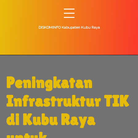
Skip
to
content
DISKOMINFO Kabupaten Kubu Raya
Peningkatan
Infrastruktur TIK
di Kubu Raya