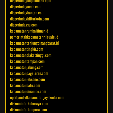
disperindagkopukmoku.com
disperindagaceh.com
disperindagbanten.com
disperindagblitarkota.com
disperindagsu.com
kecamatanrumbaitimur.id
pemerintahkecamatanrilauale.id
kecamatantanjungpinangbarat.id
kecamatantingkir.com
kecamatanplakattinggi.com
kecamatantampan.com
kecamatanjabung.com
kecamatanpagelaran.com
kecamatanleksono.com
kecamatanbatu.com
kecamatancinambo.com
uptdpaudsdkecamatanjayakerta.com
diskominfo-kuburaya.com
diskominfo-lampura.com