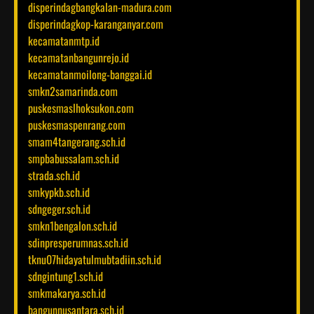
disperindagbangkalan-madura.com
disperindagkop-karanganyar.com
kecamatanmtp.id
kecamatanbangunrejo.id
kecamatanmoilong-banggai.id
smkn2samarinda.com
puskesmaslhoksukon.com
puskesmaspenrang.com
smam4tangerang.sch.id
smpbabussalam.sch.id
strada.sch.id
smkypkb.sch.id
sdngeger.sch.id
smkn1bengalon.sch.id
sdinpresperumnas.sch.id
tknu07hidayatulmubtadiin.sch.id
sdngintung1.sch.id
smkmakarya.sch.id
bangunnusantara.sch.id