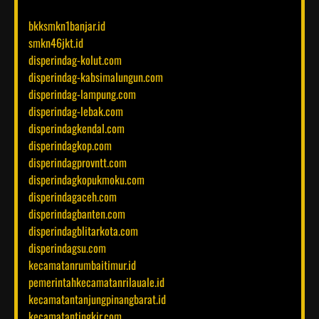
bkksmkn1banjar.id
smkn46jkt.id
disperindag-kolut.com
disperindag-kabsimalungun.com
disperindag-lampung.com
disperindag-lebak.com
disperindagkendal.com
disperindagkop.com
disperindagprovntt.com
disperindagkopukmoku.com
disperindagaceh.com
disperindagbanten.com
disperindagblitarkota.com
disperindagsu.com
kecamatanrumbaitimur.id
pemerintahkecamatanrilauale.id
kecamatantanjungpinangbarat.id
kecamatantingkir.com