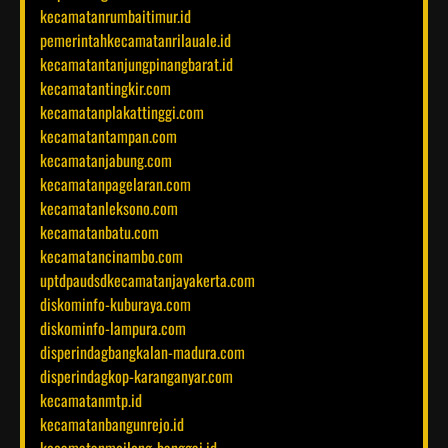
kecamatanrumbaitimur.id
pemerintahkecamatanrilauale.id
kecamatantanjungpinangbarat.id
kecamatantingkir.com
kecamatanplakattinggi.com
kecamatantampan.com
kecamatanjabung.com
kecamatanpagelaran.com
kecamatanleksono.com
kecamatanbatu.com
kecamatancinambo.com
uptdpaudsdkecamatanjayakerta.com
diskominfo-kuburaya.com
diskominfo-lampura.com
disperindagbangkalan-madura.com
disperindagkop-karanganyar.com
kecamatanmtp.id
kecamatanbangunrejo.id
kecamatanmoilong-banggai.id